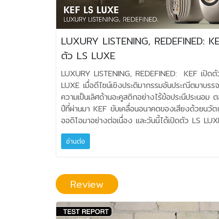
ชั่วโมง และด้ามจับที่ออกแบบมา เพื่อความสะดวกใน
เคลื่อนย้าย ร้องคาราโอเกะได้ง่ายๆ ด้วยฟีเจอร์อัจฉริยะ
จาก EasySing ไฮไลต์สำคัญของ JBL PartyBox
Encore 2 Plus คือเทคโนโลยี EasySing AI Voc
LUXURY LISTENING, REDEFINED: KEF เปิด
Removal ที่ช่วยลดระดับ เสียงร้องนำจากเพลงแบบ
ตัว LS LUXE
โดยยังคงเสียงร้องประสานไว้ครบ ผู้ใช้สามารถเลือก
การลดเสียงร้องได้ 3 ระดับ คือ 25%, 50% หรื
LUXURY LISTENING, REDEFINED: KEF เปิดตั
เพื่อให้เหมาะกับสไตล์การร้องในแต่ละเพลง ไม่ว่าจะ
LUXE เมื่อดีไซน์เชิงประติมากรรมอันประณีตมาบรรจบกับ
ตามต้นฉบับ ร้องคู่กับเพื่อน หรือรับบทนักร้องนำเต็
ความเป็นเลิศด้านอะคูสติกอย่างไร้ข้อประนีประนอม ตลอด 65
ไม่จำเป็นต้องเตรียมแทร็กคาราโอเกะเฉพาะแต่อย่างใด ร
ปีที่ผ่านมา KEF ขับเคลื่อนอนาคตของเสียงด้วยนวั
ยังมาพร้อม High-Pitch Enhancement ที่ช่วยเส
ออดิโอมาอย่างต่อเนื่อง และวันนี้ได้เปิดตัว LS L
ชัดเจนของเสียงร้องในย่านสูง Natural Reverb ที่เ
ที่ทะเยอทะยานที่สุดของแบรนด์ ซึ่งพัฒนาร่วมกับ R
อ่านต่อ
และความนุ่มนวลให้เสียงร้อง และ Feedback
Lovegrove ดีไซเนอร์ระดับโลก เพื่อมอบนิยามใหม่ให
Suppression ที่ช่วยลดเสียงหอนจากไมโครโฟน เมื
ประสบการณ์ luxury listening ดีไซน์เชิงประติมากรรมที่
กับไมโครโฟนดิจิทัลไร้สาย 2 ตัว จึงพร้อมรองรับทั
บรรจบกับความเป็นเลิศด้านอะคูสติก LS LUXE เปลี่
ร้องเดี่ยว ร้องคู่ หรือผลัดกันขึ้นไมค์กับเพื่อน ได้อย
พื้นที่ให้เป็นโอเอซิสแห่งเสียง ผสานดีไซน์หรูเข้ากับ
Review
เนื่อง โดยสามารถควบคุมการตั้งค่าทั้งหมดได้จาก
คูสติกขั้นสูง ขับเคลื่อนด้วย 12th-generation 6
หรือผ่านแอป JBL One หมายเหตุ: ฟังก์ชัน AI Vocal
Uni-Q® driver พร้อม Metamaterial Absorp
Removal มีไว้สำหรับการใช้งานส่วนบุคคล ผู้ใช้มีหน้าท
Technology (MAT®) และ Velocity Control