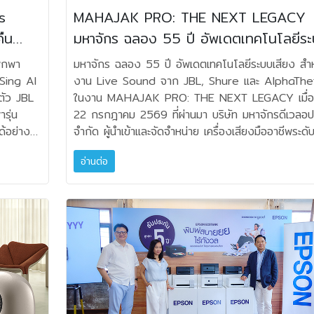
s
MAHAJAK PRO: THE NEXT LEGACY
คืน
มหาจักร ฉลอง 55 ปี อัพเดตเทคโนโลยีร
เสียง
พกพา
มหาจักร ฉลอง 55 ปี อัพเดตเทคโนโลยีระบบเสียง สำห
ySing AI
งาน Live Sound จาก JBL, Shure และ AlphaTh
ในงาน MAHAJAK PRO: THE NEXT LEGACY เมื่อวันที่
รุ่น
22 กรกฎาคม 2569 ที่ผ่านมา บริษัท มหาจักรดีเวลอป
ด้อย่าง
จำกัด ผู้นำเข้าและจัดจำหน่าย เครื่องเสียงมืออาชีพระด
แบรนด์ JBL, Shure และ AlphaTheta จัดงาน
อ่านต่อ
ฉบับแบบ
"MAHAJAK PRO: THE NEXT LEGACY" นวัตกรรม
ใช้งาน
เสียงระดับโปรที่สาย Sound งาน Event และ Sound
ตรียม
Engineer มารวมตัวกันมากที่สุดแห่งปี ในโอกาสครบ
นหลาก
55 ปีของมหาจักร ควบคู่กับการฉลอง 80 ปีของ JB
ญาติ
แบรนด์เครื่องเสียงระดับโลก โดยมีผู้เข้าร่วมงานกว่า 
่องมา
ท่านจากทั่วแวดวง Live Sound ทั้งผู้ประกอบการธุรกิ
ะบบ AI
เช่าเครื่องเสียง, Sound Engineer มืออาชีพ, นักศึก
จังหวะ
อาจารย์จากสถาบันดนตรี รวมถึงผู้เกี่ยวข้องในอุตสา
15
เครื่องเสียงทุกภาคส่วน ณ MGI Hall 2, Bravo BKK