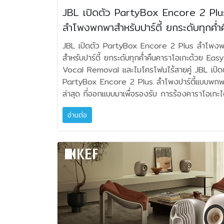
JBL เปิดตัว PartyBox Encore 2 Plu
ลำโพงพกพาสำหรับปาร์ตี้ ยกระดับทุกค่ำ
คาราโอเกะด้วย EasySing AI Vocal
JBL เปิดตัว PartyBox Encore 2 Plus ลำโพง
Removal และไมโครโฟนไร้สายคู่
สำหรับปาร์ตี้ ยกระดับทุกค่ำคืนคาราโอเกะด้วย Eas
Vocal Removal และไมโครโฟนไร้สายคู่ JBL เปิดตัว JBL
PartyBox Encore 2 Plus ลำโพงปาร์ตี้แบบพกพา
ล่าสุด ที่ออกแบบมาเพื่อรองรับ การร้องคาราโอเกะไ
สะดวกยิ่งขึ้น ด้วยเทคโนโลยี EasySing AI Vocal
อ่านต่อ
Removal ที่ช่วยลดระดับเสียง ร้องนำจากเพลงต้น
เรียลไทม์ พร้อมไมโครโฟนดิจิทัลไร้สาย 2 ตัว ให้ผู้
สามารถเลือกเพลง และเริ่มร้องได้ทันที โดยไม่ต้องเ
แทร็กคาราโอเกะล่วงหน้า เหมาะสำหรับการใช้งานใ
หลายโอกาส อาทิ การสังสรรค์ภายในบ้าน งานรวม
กิจกรรมริมสระ หรือการรวมตัวกับเพื่อน โดยตัวเครื
พร้อมพลังเสียงจากเทคโนโลยี JBL Pro Sound ร
Sound Boost ไฟเอฟเฟกต์ ที่ทำงานสอดคล้องกับ
เพลง แบตเตอรี่ที่รองรับการใช้งานต่อเนื่องสูงสุด 